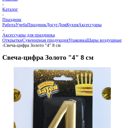
-
Каталог
-
Праздник
Работа
Учеба
Праздник
Досуг
Дом
Кухня
Аксессуары
-
Аксессуары для праздника
Открытки
Сувенирная продукция
Упаковка
Шары воздушные
-
Свеча-цифра Золото "4" 8 см
Свеча-цифра Золото "4" 8 см