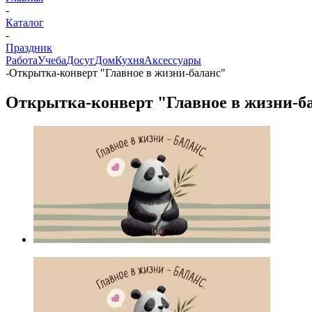
-
Каталог
-
Праздник
Работа
Учеба
Досуг
Дом
Кухня
Аксессуары
-
Открытка-конверт "Главное в жизни-баланс"
Открытка-конверт "Главное в жизни-б