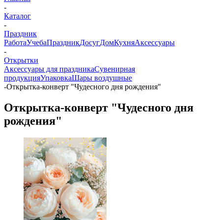
-
Каталог
-
Праздник
Работа
Учеба
Праздник
Досуг
Дом
Кухня
Аксессуары
-
Открытки
Аксессуары для праздника
Сувенирная
продукция
Упаковка
Шары воздушные
-
Открытка-конверт "Чудесного дня рождения"
Открытка-конверт "Чудесного дня
рождения"