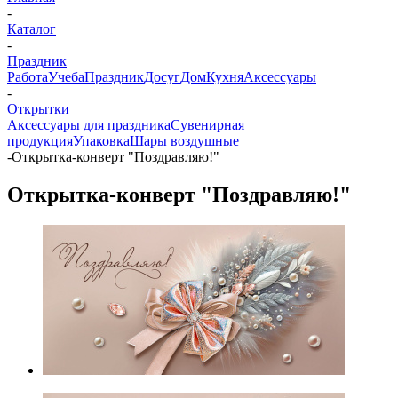
-
Каталог
-
Праздник
Работа
Учеба
Праздник
Досуг
Дом
Кухня
Аксессуары
-
Открытки
Аксессуары для праздника
Сувенирная
продукция
Упаковка
Шары воздушные
-
Открытка-конверт "Поздравляю!"
Открытка-конверт "Поздравляю!"