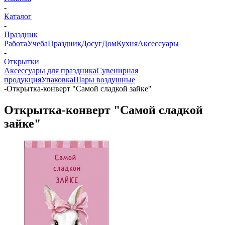
-
Каталог
-
Праздник
Работа
Учеба
Праздник
Досуг
Дом
Кухня
Аксессуары
-
Открытки
Аксессуары для праздника
Сувенирная
продукция
Упаковка
Шары воздушные
-
Открытка-конверт "Самой сладкой зайке"
Открытка-конверт "Самой сладкой
зайке"