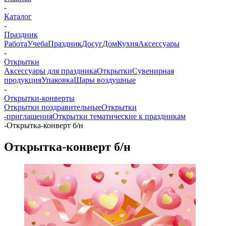
-
Каталог
-
Праздник
Работа
Учеба
Праздник
Досуг
Дом
Кухня
Аксессуары
-
Открытки
Аксессуары для праздника
Открытки
Сувенирная
продукция
Упаковка
Шары воздушные
-
Открытки-конверты
Открытки поздравительные
Открытки
-приглашения
Открытки тематические к праздникам
-
Открытка-конверт б/н
Открытка-конверт б/н