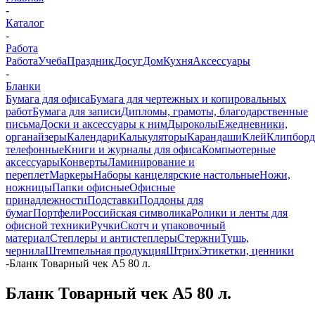
-
Каталог
-
Работа
Работа
Учеба
Праздник
Досуг
Дом
Кухня
Аксессуары
-
Бланки
Бумага для офиса
Бумага для чертежных и копировальных
работ
Бумага для записи
Дипломы, грамоты, благодарственные
письма
Доски и аксессуары к ним
Дыроколы
Ежедневники,
органайзеры
Календари
Калькуляторы
Карандаши
Клей
Клипбор
телефонные
Книги и журналы для офиса
Компьютерные
аксессуары
Конверты
Ламинирование и
переплет
Маркеры
Наборы канцелярские настольные
Ножи,
ножницы
Папки офисные
Офисные
принадлежности
Подставки
Поддоны для
бумаг
Портфели
Российская символика
Ролики и ленты для
офисной техники
Ручки
Скотч и упаковочный
материал
Степлеры и антистеплеры
Стержни
Тушь,
чернила
Штемпельная продукция
Штрих
Этикетки, ценники
-
Бланк Товарный чек А5 80 л.
Бланк Товарный чек А5 80 л.