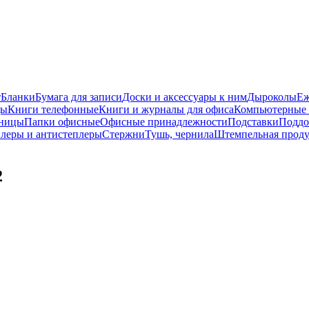
т
Бланки
Бумага для записи
Доски и аксессуары к ним
Дыроколы
Еж
ды
Книги телефонные
Книги и журналы для офиса
Компьютерные 
ницы
Папки офисные
Офисные принадлежности
Подставки
Поддо
леры и антистеплеры
Стержни
Тушь, чернила
Штемпельная прод
2