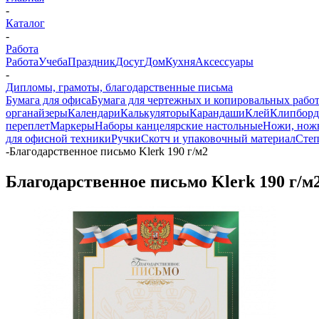
-
Каталог
-
Работа
Работа
Учеба
Праздник
Досуг
Дом
Кухня
Аксессуары
-
Дипломы, грамоты, благодарственные письма
Бумага для офиса
Бумага для чертежных и копировальных рабо
органайзеры
Календари
Калькуляторы
Карандаши
Клей
Клипбор
переплет
Маркеры
Наборы канцелярские настольные
Ножи, нож
для офисной техники
Ручки
Скотч и упаковочный материал
Степ
-
Благодарственное письмо Klerk 190 г/м2
Благодарственное письмо Klerk 190 г/м