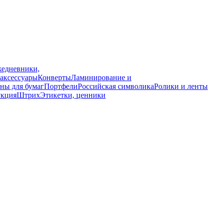
едневники,
аксессуары
Конверты
Ламинирование и
ны для бумаг
Портфели
Российская символика
Ролики и ленты
укция
Штрих
Этикетки, ценники