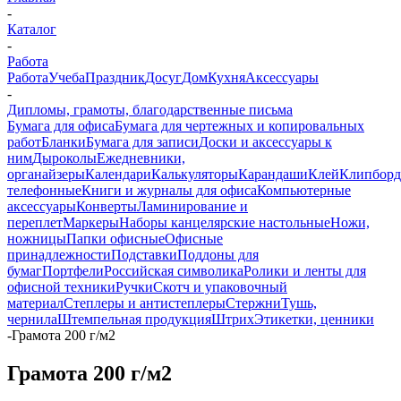
-
Каталог
-
Работа
Работа
Учеба
Праздник
Досуг
Дом
Кухня
Аксессуары
-
Дипломы, грамоты, благодарственные письма
Бумага для офиса
Бумага для чертежных и копировальных
работ
Бланки
Бумага для записи
Доски и аксессуары к
ним
Дыроколы
Ежедневники,
органайзеры
Календари
Калькуляторы
Карандаши
Клей
Клипбор
телефонные
Книги и журналы для офиса
Компьютерные
аксессуары
Конверты
Ламинирование и
переплет
Маркеры
Наборы канцелярские настольные
Ножи,
ножницы
Папки офисные
Офисные
принадлежности
Подставки
Поддоны для
бумаг
Портфели
Российская символика
Ролики и ленты для
офисной техники
Ручки
Скотч и упаковочный
материал
Степлеры и антистеплеры
Стержни
Тушь,
чернила
Штемпельная продукция
Штрих
Этикетки, ценники
-
Грамота 200 г/м2
Грамота 200 г/м2