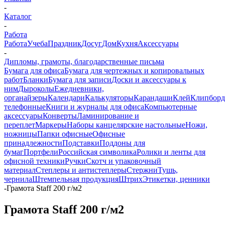
-
Каталог
-
Работа
Работа
Учеба
Праздник
Досуг
Дом
Кухня
Аксессуары
-
Дипломы, грамоты, благодарственные письма
Бумага для офиса
Бумага для чертежных и копировальных
работ
Бланки
Бумага для записи
Доски и аксессуары к
ним
Дыроколы
Ежедневники,
органайзеры
Календари
Калькуляторы
Карандаши
Клей
Клипбор
телефонные
Книги и журналы для офиса
Компьютерные
аксессуары
Конверты
Ламинирование и
переплет
Маркеры
Наборы канцелярские настольные
Ножи,
ножницы
Папки офисные
Офисные
принадлежности
Подставки
Поддоны для
бумаг
Портфели
Российская символика
Ролики и ленты для
офисной техники
Ручки
Скотч и упаковочный
материал
Степлеры и антистеплеры
Стержни
Тушь,
чернила
Штемпельная продукция
Штрих
Этикетки, ценники
-
Грамота Staff 200 г/м2
Грамота Staff 200 г/м2