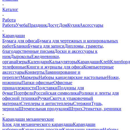
-
Каталог
-
Работа
Работа
Учеба
Праздник
Досуг
Дом
Кухня
Аксессуары
-
Карандаши
Бумага для офиса
Бумага для чертежных и копировальных
работ
Бланки
Бумага для записи
Дипломы, грамоты,
благодарственные письма
Доски и аксессуары к
ним
Дыроколы
Ежедневники,
органайзеры
Календари
Калькуляторы
Карандаши
Клей
Клипбор
телефонные
Книги и журналы для офиса
Компьютерные
аксессуары
Конверты
Ламинирование и
переплет
Маркеры
Наборы канцелярские настольные
Ножи,
ножницы
Папки офисные
Офисные
принадлежности
Подставки
Поддоны для
бумаг
Портфели
Российская символика
Ролики и ленты для
офисной техники
Ручки
Скотч и упаковочный
материал
Степлеры и антистеплеры
Стержни
Тушь,
чернила
Штемпельная продукция
Штрих
Этикетки, ценники
-
Карандаши механические
Блок для механического карандаша
Карандаши
наборные
Карандаши простые
Карандаши цветные
Наборы