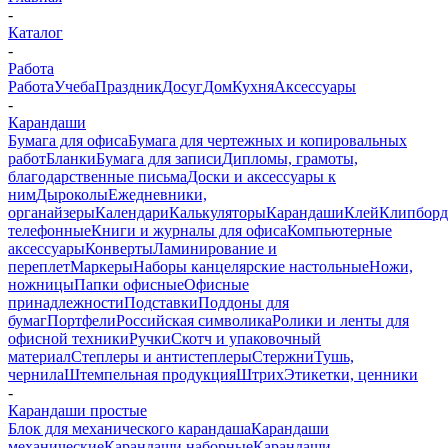
-
Каталог
-
Работа
Работа
Учеба
Праздник
Досуг
Дом
Кухня
Аксессуары
-
Карандаши
Бумага для офиса
Бумага для чертежных и копировальных
работ
Бланки
Бумага для записи
Дипломы, грамоты,
благодарственные письма
Доски и аксессуары к
ним
Дыроколы
Ежедневники,
органайзеры
Календари
Калькуляторы
Карандаши
Клей
Клипбор
телефонные
Книги и журналы для офиса
Компьютерные
аксессуары
Конверты
Ламинирование и
переплет
Маркеры
Наборы канцелярские настольные
Ножи,
ножницы
Папки офисные
Офисные
принадлежности
Подставки
Поддоны для
бумаг
Портфели
Российская символика
Ролики и ленты для
офисной техники
Ручки
Скотч и упаковочный
материал
Степлеры и антистеплеры
Стержни
Тушь,
чернила
Штемпельная продукция
Штрих
Этикетки, ценники
-
Карандаши простые
Блок для механического карандаша
Карандаши
механические
Карандаши наборные
Карандаши