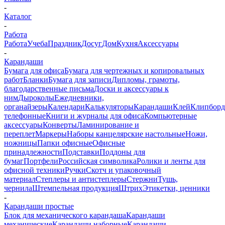
-
Каталог
-
Работа
Работа
Учеба
Праздник
Досуг
Дом
Кухня
Аксессуары
-
Карандаши
Бумага для офиса
Бумага для чертежных и копировальных
работ
Бланки
Бумага для записи
Дипломы, грамоты,
благодарственные письма
Доски и аксессуары к
ним
Дыроколы
Ежедневники,
органайзеры
Календари
Калькуляторы
Карандаши
Клей
Клипбор
телефонные
Книги и журналы для офиса
Компьютерные
аксессуары
Конверты
Ламинирование и
переплет
Маркеры
Наборы канцелярские настольные
Ножи,
ножницы
Папки офисные
Офисные
принадлежности
Подставки
Поддоны для
бумаг
Портфели
Российская символика
Ролики и ленты для
офисной техники
Ручки
Скотч и упаковочный
материал
Степлеры и антистеплеры
Стержни
Тушь,
чернила
Штемпельная продукция
Штрих
Этикетки, ценники
-
Карандаши простые
Блок для механического карандаша
Карандаши
механические
Карандаши наборные
Карандаши