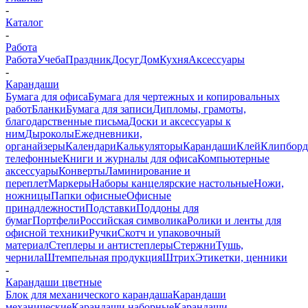
-
Каталог
-
Работа
Работа
Учеба
Праздник
Досуг
Дом
Кухня
Аксессуары
-
Карандаши
Бумага для офиса
Бумага для чертежных и копировальных
работ
Бланки
Бумага для записи
Дипломы, грамоты,
благодарственные письма
Доски и аксессуары к
ним
Дыроколы
Ежедневники,
органайзеры
Календари
Калькуляторы
Карандаши
Клей
Клипбор
телефонные
Книги и журналы для офиса
Компьютерные
аксессуары
Конверты
Ламинирование и
переплет
Маркеры
Наборы канцелярские настольные
Ножи,
ножницы
Папки офисные
Офисные
принадлежности
Подставки
Поддоны для
бумаг
Портфели
Российская символика
Ролики и ленты для
офисной техники
Ручки
Скотч и упаковочный
материал
Степлеры и антистеплеры
Стержни
Тушь,
чернила
Штемпельная продукция
Штрих
Этикетки, ценники
-
Карандаши цветные
Блок для механического карандаша
Карандаши
механические
Карандаши наборные
Карандаши