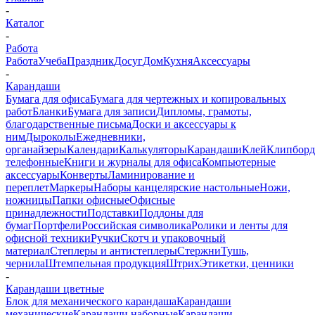
-
Каталог
-
Работа
Работа
Учеба
Праздник
Досуг
Дом
Кухня
Аксессуары
-
Карандаши
Бумага для офиса
Бумага для чертежных и копировальных
работ
Бланки
Бумага для записи
Дипломы, грамоты,
благодарственные письма
Доски и аксессуары к
ним
Дыроколы
Ежедневники,
органайзеры
Календари
Калькуляторы
Карандаши
Клей
Клипбор
телефонные
Книги и журналы для офиса
Компьютерные
аксессуары
Конверты
Ламинирование и
переплет
Маркеры
Наборы канцелярские настольные
Ножи,
ножницы
Папки офисные
Офисные
принадлежности
Подставки
Поддоны для
бумаг
Портфели
Российская символика
Ролики и ленты для
офисной техники
Ручки
Скотч и упаковочный
материал
Степлеры и антистеплеры
Стержни
Тушь,
чернила
Штемпельная продукция
Штрих
Этикетки, ценники
-
Карандаши цветные
Блок для механического карандаша
Карандаши
механические
Карандаши наборные
Карандаши