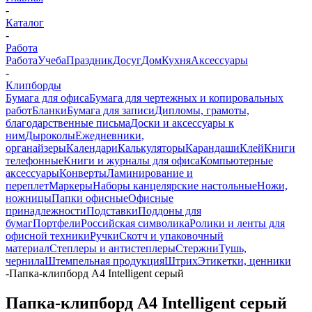
-
Каталог
-
Работа
Работа
Учеба
Праздник
Досуг
Дом
Кухня
Аксессуары
-
Клипборды
Бумага для офиса
Бумага для чертежных и копировальных
работ
Бланки
Бумага для записи
Дипломы, грамоты,
благодарственные письма
Доски и аксессуары к
ним
Дыроколы
Ежедневники,
органайзеры
Календари
Калькуляторы
Карандаши
Клей
Книги
телефонные
Книги и журналы для офиса
Компьютерные
аксессуары
Конверты
Ламинирование и
переплет
Маркеры
Наборы канцелярские настольные
Ножи,
ножницы
Папки офисные
Офисные
принадлежности
Подставки
Поддоны для
бумаг
Портфели
Российская символика
Ролики и ленты для
офисной техники
Ручки
Скотч и упаковочный
материал
Степлеры и антистеплеры
Стержни
Тушь,
чернила
Штемпельная продукция
Штрих
Этикетки, ценники
-
Папка-клипборд А4 Intelligent серый
Папка-клипборд А4 Intelligent серый