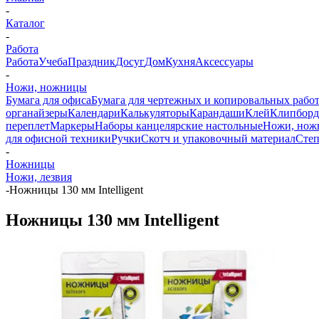
-
Каталог
-
Работа
Работа
Учеба
Праздник
Досуг
Дом
Кухня
Аксессуары
-
Ножи, ножницы
Бумага для офиса
Бумага для чертежных и копировальных рабо
органайзеры
Календари
Калькуляторы
Карандаши
Клей
Клипбор
переплет
Маркеры
Наборы канцелярские настольные
Ножи, нож
для офисной техники
Ручки
Скотч и упаковочный материал
Степ
-
Ножницы
Ножи, лезвия
-
Ножницы 130 мм Intelligent
Ножницы 130 мм Intelligent