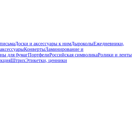
 письма
Доски и аксессуары к ним
Дыроколы
Ежедневники,
аксессуары
Конверты
Ламинирование и
ны для бумаг
Портфели
Российская символика
Ролики и ленты
укция
Штрих
Этикетки, ценники