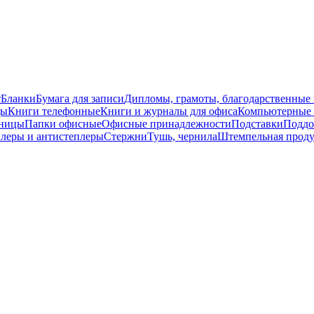
т
Бланки
Бумага для записи
Дипломы, грамоты, благодарственные
ды
Книги телефонные
Книги и журналы для офиса
Компьютерные 
ницы
Папки офисные
Офисные принадлежности
Подставки
Поддо
леры и антистеплеры
Стержни
Тушь, чернила
Штемпельная прод