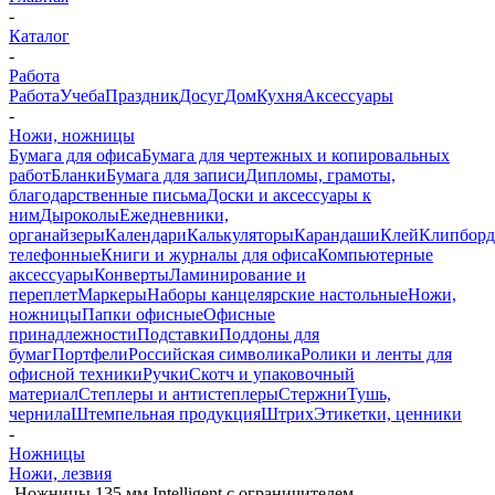
-
Каталог
-
Работа
Работа
Учеба
Праздник
Досуг
Дом
Кухня
Аксессуары
-
Ножи, ножницы
Бумага для офиса
Бумага для чертежных и копировальных
работ
Бланки
Бумага для записи
Дипломы, грамоты,
благодарственные письма
Доски и аксессуары к
ним
Дыроколы
Ежедневники,
органайзеры
Календари
Калькуляторы
Карандаши
Клей
Клипбор
телефонные
Книги и журналы для офиса
Компьютерные
аксессуары
Конверты
Ламинирование и
переплет
Маркеры
Наборы канцелярские настольные
Ножи,
ножницы
Папки офисные
Офисные
принадлежности
Подставки
Поддоны для
бумаг
Портфели
Российская символика
Ролики и ленты для
офисной техники
Ручки
Скотч и упаковочный
материал
Степлеры и антистеплеры
Стержни
Тушь,
чернила
Штемпельная продукция
Штрих
Этикетки, ценники
-
Ножницы
Ножи, лезвия
-
Ножницы 135 мм Intelligent с ограничителем