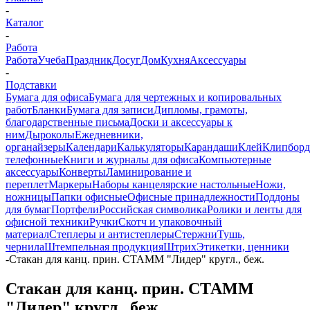
-
Каталог
-
Работа
Работа
Учеба
Праздник
Досуг
Дом
Кухня
Аксессуары
-
Подставки
Бумага для офиса
Бумага для чертежных и копировальных
работ
Бланки
Бумага для записи
Дипломы, грамоты,
благодарственные письма
Доски и аксессуары к
ним
Дыроколы
Ежедневники,
органайзеры
Календари
Калькуляторы
Карандаши
Клей
Клипбор
телефонные
Книги и журналы для офиса
Компьютерные
аксессуары
Конверты
Ламинирование и
переплет
Маркеры
Наборы канцелярские настольные
Ножи,
ножницы
Папки офисные
Офисные принадлежности
Поддоны
для бумаг
Портфели
Российская символика
Ролики и ленты для
офисной техники
Ручки
Скотч и упаковочный
материал
Степлеры и антистеплеры
Стержни
Тушь,
чернила
Штемпельная продукция
Штрих
Этикетки, ценники
-
Стакан для канц. прин. СТАММ "Лидер" кругл., беж.
Стакан для канц. прин. СТАММ
"Лидер" кругл., беж.