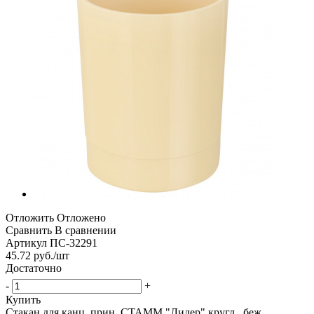
Отложить
Отложено
Сравнить
В сравнении
Артикул
ПС-32291
45.72
руб.
/шт
Достаточно
-
+
Купить
Стакан для канц. прин. СТАММ "Лидер" кругл., беж.