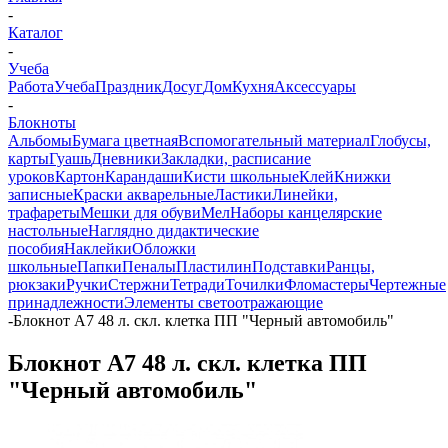
-
Каталог
-
Учеба
Работа
Учеба
Праздник
Досуг
Дом
Кухня
Аксессуары
-
Блокноты
Альбомы
Бумага цветная
Вспомогательный материал
Глобусы,
карты
Гуашь
Дневники
Закладки, расписание
уроков
Картон
Карандаши
Кисти школьные
Клей
Книжки
записные
Краски акварельные
Ластики
Линейки,
трафареты
Мешки для обуви
Мел
Наборы канцелярские
настольные
Наглядно дидактические
пособия
Наклейки
Обложки
школьные
Папки
Пеналы
Пластилин
Подставки
Ранцы,
рюкзаки
Ручки
Стержни
Тетради
Точилки
Фломастеры
Чертежные
принадлежности
Элементы светоотражающие
-
Блокнот А7 48 л. скл. клетка ПП "Черный автомобиль"
Блокнот А7 48 л. скл. клетка ПП
"Черный автомобиль"