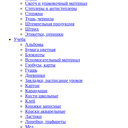
Скотч и упаковочный материал
Степлеры и антистеплеры
Стержни
Тушь, чернила
Штемпельная продукция
Штрих
Этикетки, ценники
Учеба
Альбомы
Бумага цветная
Блокноты
Вспомогательный материал
Глобусы, карты
Гуашь
Дневники
Закладки, расписание уроков
Картон
Карандаши
Кисти школьные
Клей
Книжки записные
Краски акварельные
Ластики
Линейки, трафареты
Мел