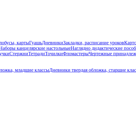
лобусы, карты
Гуашь
Дневники
Закладки, расписание уроков
Карт
Наборы канцелярские настольные
Наглядно дидактические посо
учки
Стержни
Тетради
Точилки
Фломастеры
Чертежные принадлеж
ложка, младшие классы
Дневники твердая обложка, старшие кла