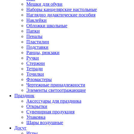
Мешки для обуви
Наборы канцелярские настольные
Наглядно дидактические пособия
Наклейки
Обложки школьные
Папки
Пеналы
Пластилин
Подставки
Ранцы, рюкзаки
Ручки
Стержни
Тетради
Точилки
Фломастеры
Чертежные принадлежности
Элементы светоотражающие
Праздник
Аксессуары для праздника
Открытки
Сувенирная продукция
Упаковка
Шары воздушные
Досуг
Игры