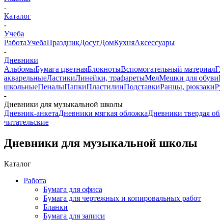
-
Каталог
-
Учеба
Работа
Учеба
Праздник
Досуг
Дом
Кухня
Аксессуары
-
Дневники
Альбомы
Бумага цветная
Блокноты
Вспомогательный материал
Г
акварельные
Ластики
Линейки, трафареты
Мел
Мешки для обуви
школьные
Пеналы
Папки
Пластилин
Подставки
Ранцы, рюкзаки
Р
-
Дневники для музыкальной школы
Дневник-анкета
Дневники мягкая обложка
Дневники твердая об
читательские
Дневники для музыкальной школы
Каталог
Работа
Бумага для офиса
Бумага для чертежных и копировальных работ
Бланки
Бумага для записи