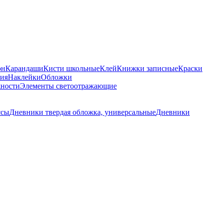
он
Карандаши
Кисти школьные
Клей
Книжки записные
Краски
бия
Наклейки
Обложки
ности
Элементы светоотражающие
ссы
Дневники твердая обложка, универсальные
Дневники