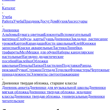
-
Каталог
-
Учеба
Работа
Учеба
Праздник
Досуг
Дом
Кухня
Аксессуары
-
Дневники
Альбомы
Бумага цветная
Блокноты
Вспомогательный
материал
Глобусы, карты
Гуашь
Дневники
Закладки, расписание
уроков
Картон
Карандаши
Кисти школьные
Клей
Книжки
записные
Краски акварельные
Ластики
Линейки,
трафареты
Мел
Мешки для обуви
Наборы канцелярские
настольные
Наглядно дидактические
пособия
Наклейки
Обложки
школьные
Пеналы
Папки
Пластилин
Подставки
Ранцы,
рюкзаки
Ручки
Стержни
Тетради
Точилки
Фломастеры
Чертежные
принадлежности
Элементы светоотражающие
-
Дневники твердая обложка, старшие классы
Дневник-анкета
Дневники для музыкальной школы
Дневники
мягкая обложка
Дневники твердая обложка, младшие
классы
Дневники твердая обложка, универсальные
Дневники
читательские