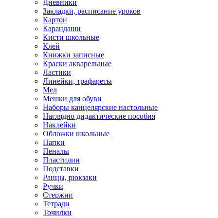
Дневники
Закладки, расписание уроков
Картон
Карандаши
Кисти школьные
Клей
Книжки записные
Краски акварельные
Ластики
Линейки, трафареты
Мел
Мешки для обуви
Наборы канцелярские настольные
Наглядно дидактические пособия
Наклейки
Обложки школьные
Папки
Пеналы
Пластилин
Подставки
Ранцы, рюкзаки
Ручки
Стержни
Тетради
Точилки