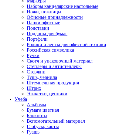
Маркеры
Наборы канцелярские настольные
Ножи, ножницы
Офисные принадлежности
Папки офисные
Подставки
Поддоны для бумаг
Портфели
Ролики и ленты для офисной техники
Российская символика
Ручки
Скотч и упаковочный материал
Степлеры и антистеплеры
Стержни
Тушь, чернила
Штемпельная продукция
Штрих
Этикетки, ценники
Учеба
Альбомы
Бумага цветная
Блокноты
Вспомогательный материал
Глобусы, карты
Гуашь