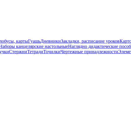
лобусы, карты
Гуашь
Дневники
Закладки, расписание уроков
Карт
Наборы канцелярские настольные
Наглядно дидактические посо
учки
Стержни
Тетради
Точилки
Чертежные принадлежности
Элеме