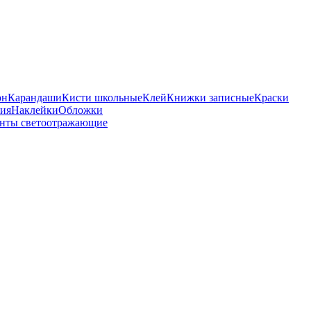
он
Карандаши
Кисти школьные
Клей
Книжки записные
Краски
бия
Наклейки
Обложки
нты светоотражающие