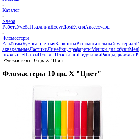
-
Каталог
-
Учеба
Работа
Учеба
Праздник
Досуг
Дом
Кухня
Аксессуары
-
Фломастеры
Альбомы
Бумага цветная
Блокноты
Вспомогательный материал
Г
акварельные
Ластики
Линейки, трафареты
Мешки для обуви
Мел
школьные
Папки
Пеналы
Пластилин
Подставки
Ранцы, рюкзаки
Р
-
Фломастеры 10 цв. Х "Цвет"
Фломастеры 10 цв. Х "Цвет"