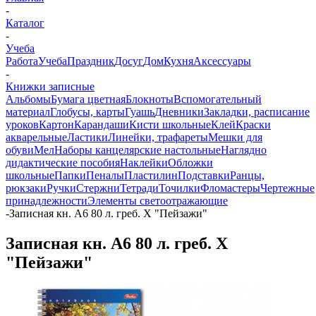
-
Каталог
-
Учеба
Работа
Учеба
Праздник
Досуг
Дом
Кухня
Аксессуары
-
Книжки записные
Альбомы
Бумага цветная
Блокноты
Вспомогательный
материал
Глобусы, карты
Гуашь
Дневники
Закладки, расписание
уроков
Картон
Карандаши
Кисти школьные
Клей
Краски
акварельные
Ластики
Линейки, трафареты
Мешки для
обуви
Мел
Наборы канцелярские настольные
Наглядно
дидактические пособия
Наклейки
Обложки
школьные
Папки
Пеналы
Пластилин
Подставки
Ранцы,
рюкзаки
Ручки
Стержни
Тетради
Точилки
Фломастеры
Чертежные
принадлежности
Элементы светоотражающие
-
Записная кн. А6 80 л. греб. Х "Пейзажи"
Записная кн. А6 80 л. греб. Х
"Пейзажи"