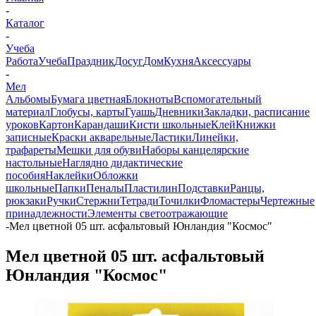
-
Каталог
-
Учеба
Работа
Учеба
Праздник
Досуг
Дом
Кухня
Аксессуары
-
Мел
Альбомы
Бумага цветная
Блокноты
Вспомогательный
материал
Глобусы, карты
Гуашь
Дневники
Закладки, расписание
уроков
Картон
Карандаши
Кисти школьные
Клей
Книжки
записные
Краски акварельные
Ластики
Линейки,
трафареты
Мешки для обуви
Наборы канцелярские
настольные
Наглядно дидактические
пособия
Наклейки
Обложки
школьные
Папки
Пеналы
Пластилин
Подставки
Ранцы,
рюкзаки
Ручки
Стержни
Тетради
Точилки
Фломастеры
Чертежные
принадлежности
Элементы светоотражающие
-
Мел цветной 05 шт. асфальтовый Юнландия "Космос"
Мел цветной 05 шт. асфальтовый
Юнландия "Космос"