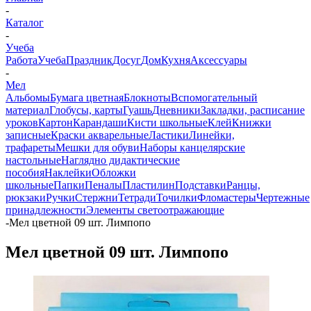
-
Каталог
-
Учеба
Работа
Учеба
Праздник
Досуг
Дом
Кухня
Аксессуары
-
Мел
Альбомы
Бумага цветная
Блокноты
Вспомогательный
материал
Глобусы, карты
Гуашь
Дневники
Закладки, расписание
уроков
Картон
Карандаши
Кисти школьные
Клей
Книжки
записные
Краски акварельные
Ластики
Линейки,
трафареты
Мешки для обуви
Наборы канцелярские
настольные
Наглядно дидактические
пособия
Наклейки
Обложки
школьные
Папки
Пеналы
Пластилин
Подставки
Ранцы,
рюкзаки
Ручки
Стержни
Тетради
Точилки
Фломастеры
Чертежные
принадлежности
Элементы светоотражающие
-
Мел цветной 09 шт. Лимпопо
Мел цветной 09 шт. Лимпопо