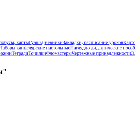
лобусы, карты
Гуашь
Дневники
Закладки, расписание уроков
Карт
Наборы канцелярские настольные
Наглядно дидактические посо
ержни
Тетради
Точилки
Фломастеры
Чертежные принадлежности
Э
ы"