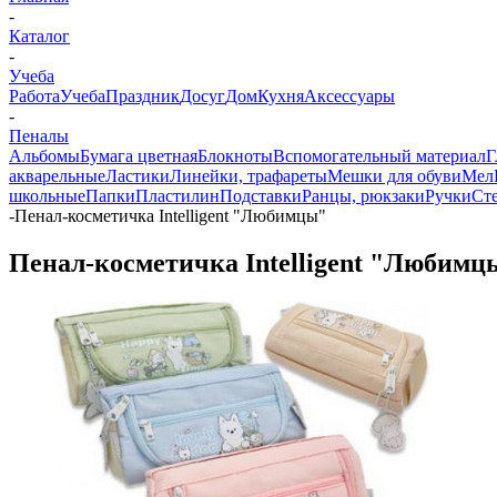
-
Каталог
-
Учеба
Работа
Учеба
Праздник
Досуг
Дом
Кухня
Аксессуары
-
Пеналы
Альбомы
Бумага цветная
Блокноты
Вспомогательный материал
Г
акварельные
Ластики
Линейки, трафареты
Мешки для обуви
Мел
школьные
Папки
Пластилин
Подставки
Ранцы, рюкзаки
Ручки
Ст
-
Пенал-косметичка Intelligent "Любимцы"
Пенал-косметичка Intelligent "Любимц