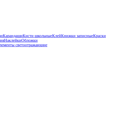
он
Карандаши
Кисти школьные
Клей
Книжки записные
Краски
бия
Наклейки
Обложки
лементы светоотражающие