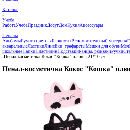
-
Каталог
-
Учеба
Работа
Учеба
Праздник
Досуг
Дом
Кухня
Аксессуары
-
Пеналы
Альбомы
Бумага цветная
Блокноты
Вспомогательный материал
Г
акварельные
Ластики
Линейки, трафареты
Мешки для обуви
Мел
школьные
Папки
Пластилин
Подставки
Ранцы, рюкзаки
Ручки
Ст
-
Пенал-косметичка Кокос "Кошка" плюш., 21*10 см
Пенал-косметичка Кокос "Кошка" плюш