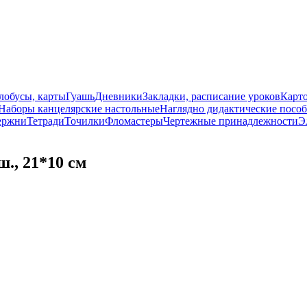
лобусы, карты
Гуашь
Дневники
Закладки, расписание уроков
Карт
Наборы канцелярские настольные
Наглядно дидактические посо
ержни
Тетради
Точилки
Фломастеры
Чертежные принадлежности
Э
., 21*10 см