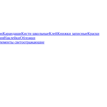
он
Карандаши
Кисти школьные
Клей
Книжки записные
Краски
бия
Наклейки
Обложки
лементы светоотражающие