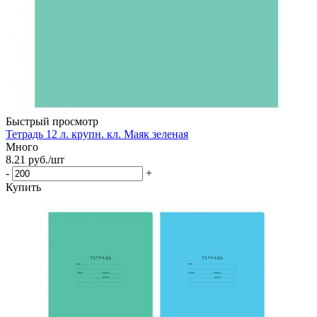
Быстрый просмотр
Тетрадь 12 л. крупн. кл. Маяк зеленая
Много
8.21
руб.
/шт
-
+
Купить