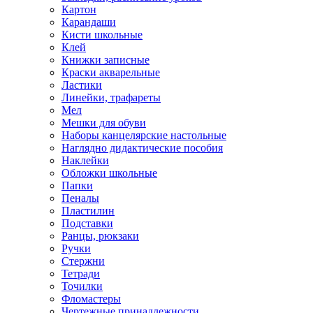
Картон
Карандаши
Кисти школьные
Клей
Книжки записные
Краски акварельные
Ластики
Линейки, трафареты
Мел
Мешки для обуви
Наборы канцелярские настольные
Наглядно дидактические пособия
Наклейки
Обложки школьные
Папки
Пеналы
Пластилин
Подставки
Ранцы, рюкзаки
Ручки
Стержни
Тетради
Точилки
Фломастеры
Чертежные принадлежности