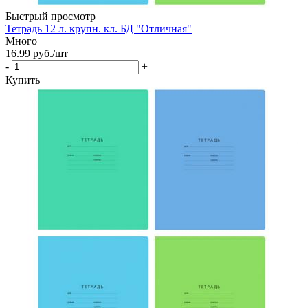
Быстрый просмотр
Тетрадь 12 л. крупн. кл. БД "Отличная"
Много
16.99
руб.
/шт
-
+
Купить