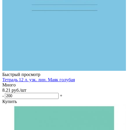
Быстрый просмотр
Тетрадь 12 л. узк. лин. Маяк голубая
Много
8.21
руб.
/шт
-
+
Купить