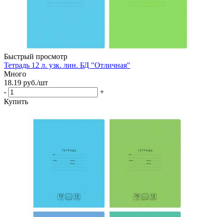
Быстрый просмотр
Тетрадь 12 л. узк. лин. БД "Отличная"
Много
18.19
руб.
/шт
-
+
Купить