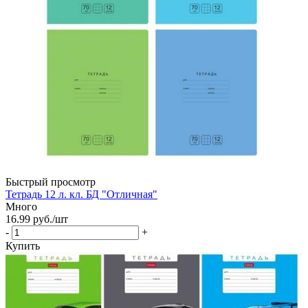
Быстрый просмотр
Тетрадь 12 л. кл. БД "Отличная"
Много
16.99
руб.
/шт
-
+
Купить