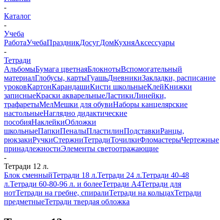
-
Каталог
-
Учеба
Работа
Учеба
Праздник
Досуг
Дом
Кухня
Аксессуары
-
Тетради
Альбомы
Бумага цветная
Блокноты
Вспомогательный
материал
Глобусы, карты
Гуашь
Дневники
Закладки, расписание
уроков
Картон
Карандаши
Кисти школьные
Клей
Книжки
записные
Краски акварельные
Ластики
Линейки,
трафареты
Мел
Мешки для обуви
Наборы канцелярские
настольные
Наглядно дидактические
пособия
Наклейки
Обложки
школьные
Папки
Пеналы
Пластилин
Подставки
Ранцы,
рюкзаки
Ручки
Стержни
Тетради
Точилки
Фломастеры
Чертежные
принадлежности
Элементы светоотражающие
-
Тетради 12 л.
Блок сменный
Тетради 18 л.
Тетради 24 л.
Тетради 40-48
л.
Тетради 60-80-96 л. и более
Тетради А4
Тетради для
нот
Тетради на гребне, спирали
Тетради на кольцах
Тетради
предметные
Тетради твердая обложка