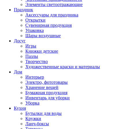
Элементы светоотражающие
Праздник
Аксессуары для праздника
Открытки
Сувенирная продукция
Упаковка
Шары воздушные
Досуг
Игры
Книжки детские
Пазлы
Творчество
Художественные краски и материалы
Дом
Интерьер
Электро, фототовары
Хранение вещей
Бумажная продукция
Инвентарь для уборки
Уборка
Кухня
Бутылки для воды
Кружки
Ланч-боксы
Термосы