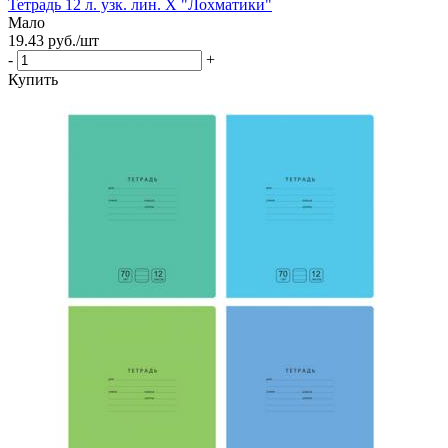
Тетрадь 12 л. узк. лин. Х "Лохматики"
Мало
19.43
руб.
/шт
-
+
Купить