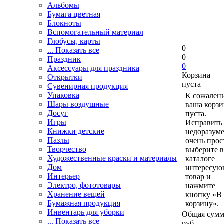
Альбомы
Бумага цветная
Блокноты
Вспомогательный материал
Глобусы, карты
0
... Показать все
0
Праздник
0
Аксессуары для праздника
Корзина
Открытки
пуста
Сувенирная продукция
Упаковка
К сожален
Шары воздушные
ваша корзи
Досуг
пуста.
Игры
Исправить 
Книжки детские
недоразум
Пазлы
очень прос
Творчество
выберите в
Художественные краски и материалы
каталоге
Дом
интересу
Интерьер
товар и
Электро, фототовары
нажмите
Хранение вещей
кнопку «В
Бумажная продукция
корзину».
Инвентарь для уборки
Общая сумм
... Показать все
руб.